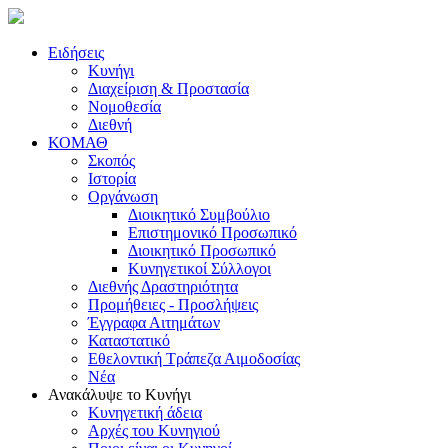
Ειδήσεις
Κυνήγι
Διαχείριση & Προστασία
Νομοθεσία
Διεθνή
ΚΟΜΑΘ
Σκοπός
Ιστορία
Οργάνωση
Διοικητικό Συμβούλιο
Επιστημονικό Προσωπικό
Διοικητικό Προσωπικό
Κυνηγετικοί Σύλλογοι
Διεθνής Δραστηριότητα
Προμήθειες - Προσλήψεις
Έγγραφα Αιτημάτων
Καταστατικό
Εθελοντική Τράπεζα Αιμοδοσίας
Νέα
Ανακάλυψε το Κυνήγι
Κυνηγετική άδεια
Αρχές του Κυνηγιού