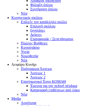
Ασφαλής σκόπευση
Φύλαξη όπλου
Συντήρηση όπλου
Νέα
Κυνηγετικός σκύλος
Επίλεξε τον κατάλληλο σκύλο
Επιλογή σκύλου
Ιχνηλάτες
Δείκτες
Επαναφοράς / Ξεπετάγματος
Πρώτες Βοήθειες
Κυνοστάσιο
Υγεία
Νομοθεσία
Νέα
Αειφόρο Κυνήγι
Πρόγραμμα Άρτεμις
Άρτεμις 1
Άρτεμις 2
Επιστημονικό Έργο ΚΟΜΑΘ
Έρευνα για την πεδινή πέρδικα
Καταγραφή επιθέσεων από λύκο
Νέα
Media
Λογότυπα