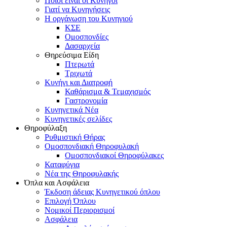
Ποιοι είναι οι Κυνηγοί
Γιατί να Κυνηγήσεις
Η οργάνωση του Κυνηγιού
ΚΣΕ
Ομοσπονδίες
Δασαρχεία
Θηρεύσιμα Είδη
Πτερωτά
Τριχωτά
Κυνήγι και Διατροφή
Καθάρισμα & Τεμαχισμός
Γαστρονομία
Κυνηγετικά Νέα
Κυνηγετικές σελίδες
Θηροφύλαξη
Ρυθμιστική Θήρας
Ομοσπονδιακή Θηροφυλακή
Oμοσπονδιακοί Θηροφύλακες
Καταφύγια
Νέα της Θηροφυλακής
Όπλα και Ασφάλεια
Έκδοση άδειας Κυνηγετικού όπλου
Επιλογή Όπλου
Νομικοί Περιορισμοί
Ασφάλεια